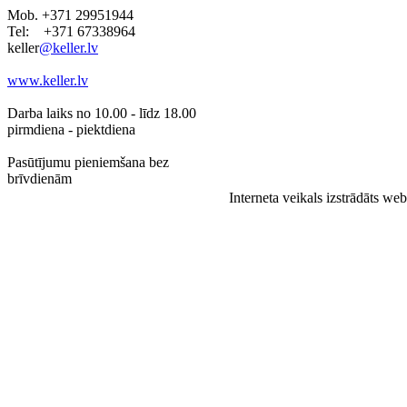
Mob. +371 29951944
Tel: +371 67338964
keller
@keller.lv
www.keller.lv
Darba laiks no 10.00 - līdz 18.00
pirmdiena - piektdiena
Pasūtījumu pieniemšana bez
brīvdienām
Interneta veikals izstrādāts we