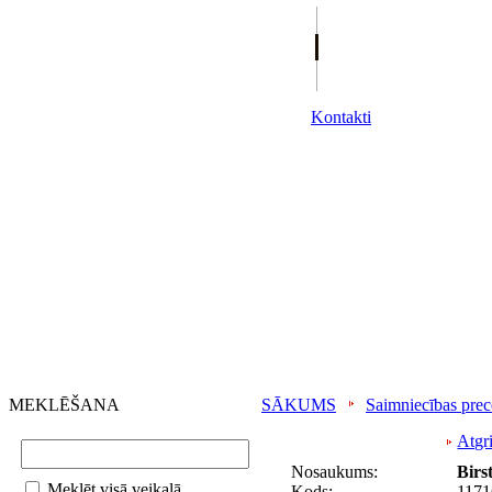
Kontakti
MEKLĒŠANA
SĀKUMS
Saimniecības prec
Atgri
Nosaukums:
Birs
Meklēt visā veikalā
Kods:
1171