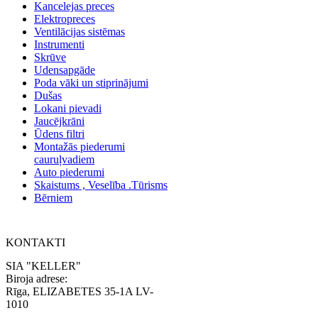
Kancelejas preces
Elektropreces
Ventilācijas sistēmas
Instrumenti
Skrūve
Udensapgāde
Poda vāki un stiprinājumi
Dušas
Lokani pievadi
Jaucējkrāni
Ūdens filtri
Montažās piederumi
cauruļvadiem
Auto piederumi
Skaistums , Veselība .Tūrisms
Bērniem
KONTAKTI
SIA "KELLER"
Biroja adrese:
Rīga, ELIZABETES 35-1A LV-
1010