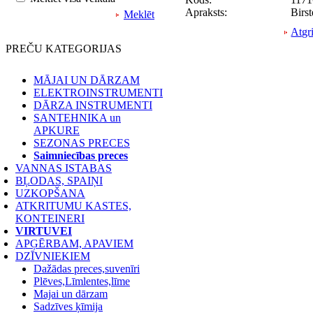
Apraksts:
Birs
Meklēt
Atgri
PREČU KATEGORIJAS
MĀJAI UN DĀRZAM
ELEKTROINSTRUMENTI
DĀRZA INSTRUMENTI
SANTEHNIKA un
APKURE
SEZONAS PRECES
Saimniecības preces
VANNAS ISTABAS
BĻODAS, SPAIŅI
UZKOPŠANA
ATKRITUMU KASTES,
KONTEINERI
VIRTUVEI
APĢĒRBAM, APAVIEM
DZĪVNIEKIEM
Dažādas preces,suvenīri
Plēves,Līmlentes,līme
Majai un dārzam
Sadzīves ķīmija