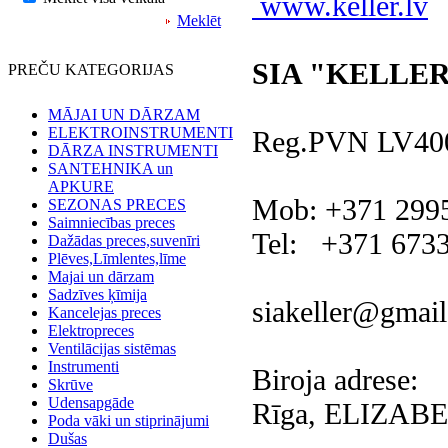
www.keller.lv
Meklēt
SIA "KELLER
PREČU KATEGORIJAS
MĀJAI UN DĀRZAM
ELEKTROINSTRUMENTI
Reg.PVN LV40
DĀRZA INSTRUMENTI
SANTEHNIKA un
APKURE
Mob: +371 299
SEZONAS PRECES
Saimniecības preces
Tel: +371 673
Dažādas preces,suvenīri
Plēves,Līmlentes,līme
Majai un dārzam
Sadzīves ķīmija
siakeller@gmai
Kancelejas preces
Elektropreces
Ventilācijas sistēmas
Instrumenti
Biroja adrese:
Skrūve
Udensapgāde
Rīga, ELIZABE
Poda vāki un stiprinājumi
Dušas