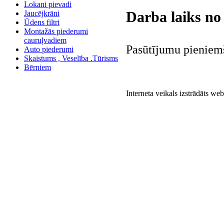
Lokani pievadi
Darba laiks n
Jaucējkrāni
Ūdens filtri
Montažās piederumi
cauruļvadiem
Pasūtījumu pieniem
Auto piederumi
Skaistums , Veselība .Tūrisms
Bērniem
Interneta veikals izstrādāts we